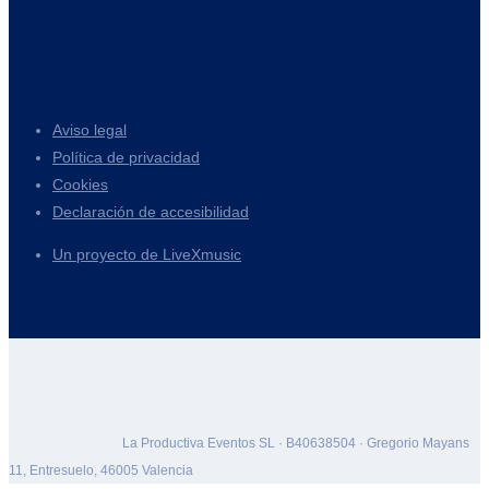
Aviso legal
Política de privacidad
Cookies
Declaración de accesibilidad
Un proyecto de LiveXmusic
La Productiva Eventos SL · B40638504 · Gregorio Mayans
11, Entresuelo, 46005 Valencia