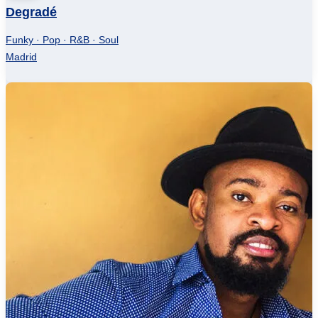
Degradé
Funky · Pop · R&B · Soul
Madrid