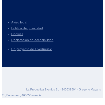
Aviso legal
Política de privacidad
Cookies
Declaración de accesibilidad
Un proyecto de LiveXmusic
La Productiva Eventos SL · B40638504 · Gregorio Mayans
11, Entresuelo, 46005 Valencia