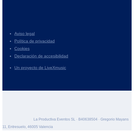
Aviso legal
Política de privacidad
Cookies
Declaración de accesibilidad
Un proyecto de LiveXmusic
La Productiva Eventos SL · B40638504 · Gregorio Mayans
11, Entresuelo, 46005 Valencia