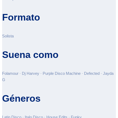
Formato
Solista
Suena como
Folamour · Dj Harvey · Purple Disco Machine · Defected · Jayda
G
Géneros
Latin Disco · Italo Disco · House Edits · Funky