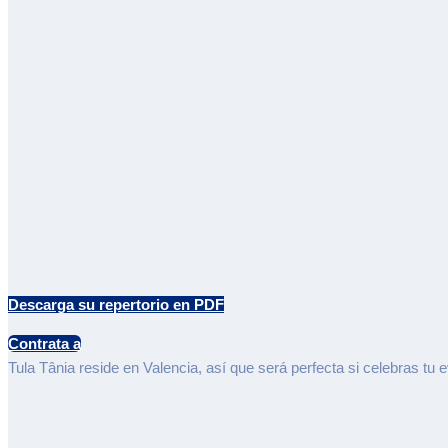
Descarga su repertorio en PDF
Contrata a
Tula Tânia reside en Valencia, así que será perfecta si celebras tu 