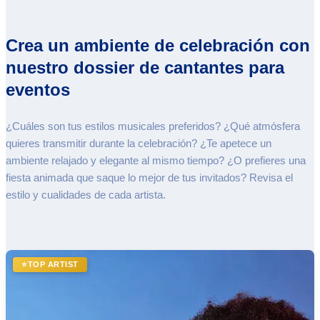
Crea un ambiente de celebración con
nuestro dossier de cantantes para
eventos
¿Cuáles son tus estilos musicales preferidos? ¿Qué atmósfera
quieres transmitir durante la celebración? ¿Te apetece un
ambiente relajado y elegante al mismo tiempo? ¿O prefieres una
fiesta animada que saque lo mejor de tus invitados? Revisa el
estilo y cualidades de cada artista.
⭐
TOP ARTIST